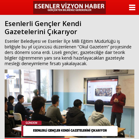
ANASAYFA
Esenlerli Gençler Kendi
KATEGORİLER
Gazetelerini Çıkarıyor
YAZARLAR
Esenler Belediyesi ve Esenler İlçe Milli Eğitim Müdürlüğü iş
birliğiyle bu yıl üçüncüsü düzenlenen “Okul Gazetem” projesinde
ders dönemi sona erdi. Liseli gençler, gazeteciliğe dair teorik
ANKETLER
bilgiler öğrenmenin yanı sıra kendi hazırlayacakları gazeteyle
mesleği deneyimleme fırsatı yakalayacak.
FOTO GALERİ
VİDEO GALERİ
KÜNYE
İLETİŞİM