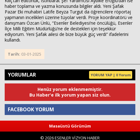
Kılıç’tan editörlük, İstihbarat Şef Yardımcısı Aybike Eroğlu’dan ise
haber toplama ve yazma konusunda bilgiler aldı. Yeni Şafak
Pazar Eki muhabiri Latife Beyza Turgut da öğrencilere röportaj
yapmanın incelikleri üzerine tüyolar verdi. Proje koordinatörü ve
danışmanı Özcan Ünlü, “Esenler Belediyesi’ne öncülüğü, Esenler
İlçe Milli Eğitim Müdürlüğü’ne de destekleri için teşekkür
ediyorum. Yeni Şafak ailesi de bize büyük güç verdi” ifadelerini
kullandı.
Tarih:
03-01-2025
YORUMLAR
YORUM YAP | 0 Yorum
Henüz yorum eklenmemiştir.
Bu Haber'e ilk yorum yapan siz olun.
FACEBOOK YORUM
Masaüstü Görünüm
Yorum
© 2026 ESENLER VİZYON HABER