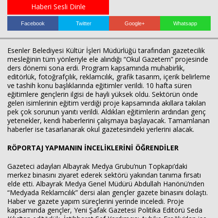
Haberi Sesli Dinle
Facebook
Twitter
Google+
Whatsapp
Esenler Belediyesi Kültür İşleri Müdürlüğü tarafından gazetecilik
mesleğinin tüm yönleriyle ele alındığı “Okul Gazetem” projesinde
ders dönemi sona erdi. Program kapsamında muhabirlik,
editörlük, fotoğrafçılık, reklamcılık, grafik tasarım, içerik belirleme
ve tashih konu başlıklarında eğitimler verildi. 10 hafta süren
eğitimlere gençlerin ilgisi de hayli yüksek oldu. Sektörün önde
Haberin Doğru Adresi.
gelen isimlerinin eğitim verdiği proje kapsamında akıllara takılan
pek çok sorunun yanıtı verildi. Aldıkları eğitimlerin ardından genç
yetenekler, kendi haberlerini çalışmaya başlayacak. Tamamlanan
haberler ise tasarlanarak okul gazetesindeki yerlerini alacak.
RÖPORTAJ YAPMANIN İNCELİKLERİNİ ÖĞRENDİLER
Gazeteci adayları Albayrak Medya Grubu’nun Topkapı’daki
merkez binasını ziyaret ederek sektörü yakından tanıma fırsatı
elde etti. Albayrak Medya Genel Müdürü Abdullah Hanönü’nden
“Medyada Reklamcılık” dersi alan gençler gazete binasını dolaştı.
Haber ve gazete yapım süreçlerini yerinde inceledi. Proje
kapsamında gençler, Yeni Şafak Gazetesi Politika Editörü Seda