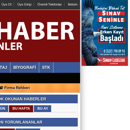
Üye Ol
Üye Girişi
Önemli Telefonlar
İletisim
TAJ
BİYOGRAFİ
STK
Firma Rehberi
K OKUNAN HABERLER
ÜN
BU HAFTA
BU AY
N YORUMLANANLAR