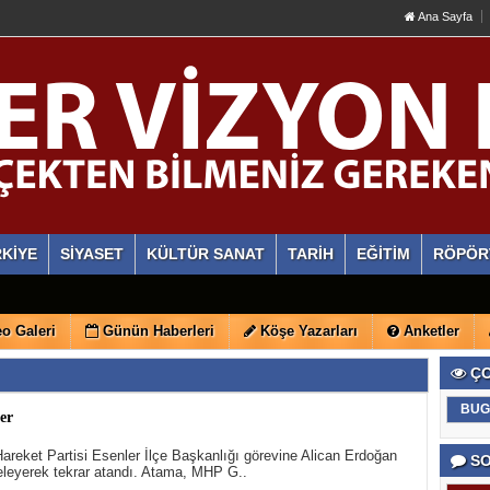
Ana Sayfa
KİYE
SİYASET
KÜLTÜR SANAT
TARİH
EĞİTİM
RÖPÖR
o Galeri
Günün Haberleri
Köşe Yazarları
Anketler
ÇO
BUG
er
 Hareket Partisi Esenler İlçe Başkanlığı görevine Alican Erdoğan
SO
eleyerek tekrar atandı. Atama, MHP G..