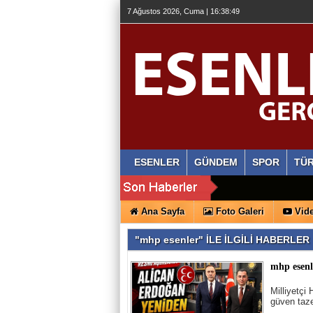
7 Ağustos 2026, Cuma | 16:38:50
ESENLER
GÜNDEM
SPOR
TÜR
Ana Sayfa
Foto Galeri
Vide
"mhp esenler" İLE İLGİLİ HABERLER
mhp esenl
Milliyetçi
güven taz