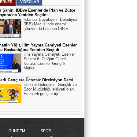
ERLER
VİDEOLAR
 Şahin, İBBve Esenler'de Plan ve Bütçe
yonu'na Yeniden Seçildi
İstanbul Büyükşehir Belediyesi
(İBB) Meclisi’nde önemli
görevlerde bulunan İBB v..
attin Yiğit, İlim Yayma Cemiyeti Esenler
i Başkanlığına Yeniden Seçildi
İlim Yayma Cemiyeti Esenler
Şubesi 6. Olağan Genel
Kurulu, Esenler Gençlik
Merke..
erli Gençlere Ücretsiz Direksiyon Dersi
Esenler Belediyesi Gençlik ve
Spor Müdürlüğü ehliyeti olan
Esenlerli gençler içi..
GÜNDEM
SPOR