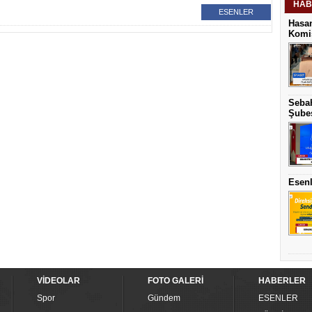
HAB
ESENLER
Hasan
Komis
Sebah
Şubes
Esenl
VİDEOLAR
FOTO GALERİ
HABERLER
Spor
Gündem
ESENLER