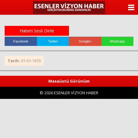
ANASAYFA
KATEGORİLER
Haberi Sesli Dinle
YAZARLAR
Facebook
Twitter
Google+
Whatsapp
ANKETLER
Tarih:
01-01-1970
FOTO GALERİ
Masaüstü Görünüm
VİDEO GALERİ
© 2026 ESENLER VİZYON HABER
KÜNYE
İLETİŞİM