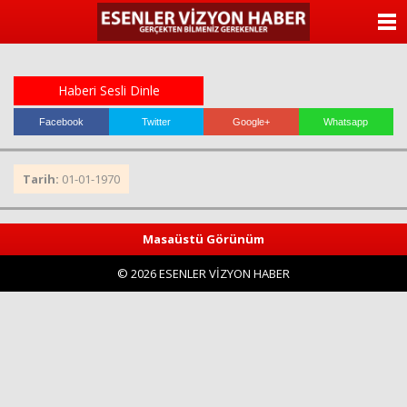
ANASAYFA
KATEGORİLER
Haberi Sesli Dinle
YAZARLAR
Facebook
Twitter
Google+
Whatsapp
ANKETLER
Tarih:
01-01-1970
FOTO GALERİ
Masaüstü Görünüm
VİDEO GALERİ
© 2026 ESENLER VİZYON HABER
KÜNYE
İLETİŞİM