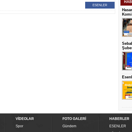
HAB
ESENLER
Hasan
Komis
Sebah
Şubes
Esenl
VİDEOLAR
FOTO GALERİ
HABERLER
Spor
Gündem
ESENLER