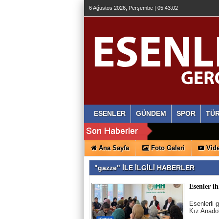
6 Ağustos 2026, Perşembe | 05:43:02
ESENLER
GÜNDEM
SPOR
TÜR
Ana Sayfa
Foto Galeri
Vide
"gazze" İLE İLGİLİ HABERLER
Esenler i
Esenlerli 
Kız Anadol