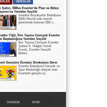
ERLER
VİDEOLAR
 Şahin, İBBve Esenler'de Plan ve Bütçe
yonu'na Yeniden Seçildi
İstanbul Büyükşehir Belediyesi
(İBB) Meclisi’nde önemli
görevlerde bulunan İBB v..
attin Yiğit, İlim Yayma Cemiyeti Esenler
i Başkanlığına Yeniden Seçildi
İlim Yayma Cemiyeti Esenler
Şubesi 6. Olağan Genel
Kurulu, Esenler Gençlik
Merke..
erli Gençlere Ücretsiz Direksiyon Dersi
Esenler Belediyesi Gençlik ve
Spor Müdürlüğü ehliyeti olan
Esenlerli gençler içi..
GÜNDEM
SPOR