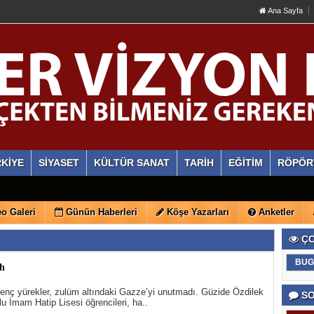
Ana Sayfa
KİYE
SİYASET
KÜLTÜR SANAT
TARİH
EĞİTİM
RÖPÖR
o Galeri
Günün Haberleri
Köşe Yazarları
Anketler
ÇO
BUG
hh
genç yürekler, zulüm altındaki Gazze’yi unutmadı. Güzide Özdilek
SO
u İmam Hatip Lisesi öğrencileri, ha..