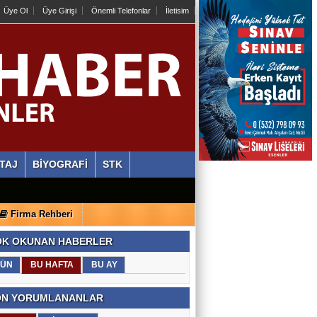
Üye Ol
Üye Girişi
Önemli Telefonlar
İletisim
TAJ
BİYOGRAFİ
STK
Firma Rehberi
K OKUNAN HABERLER
ÜN
BU HAFTA
BU AY
N YORUMLANANLAR