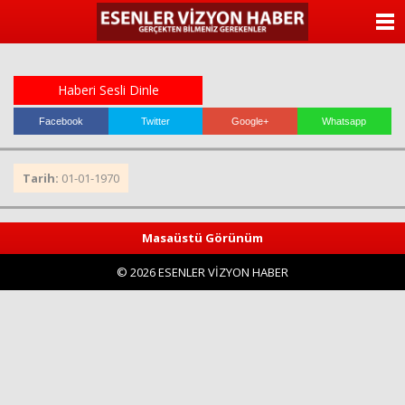
ANASAYFA
KATEGORİLER
Haberi Sesli Dinle
YAZARLAR
Facebook
Twitter
Google+
Whatsapp
ANKETLER
Tarih:
01-01-1970
FOTO GALERİ
Masaüstü Görünüm
VİDEO GALERİ
© 2026 ESENLER VİZYON HABER
KÜNYE
İLETİŞİM