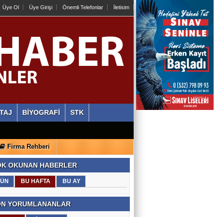
Üye Ol
Üye Girişi
Önemli Telefonlar
İletisim
TAJ
BİYOGRAFİ
STK
Firma Rehberi
K OKUNAN HABERLER
ÜN
BU HAFTA
BU AY
N YORUMLANANLAR