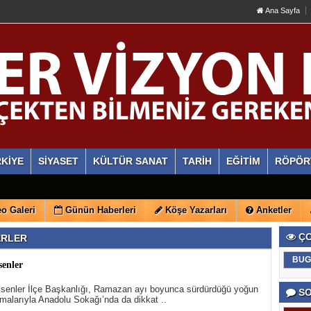
Ana Sayfa
KİYE
SİYASET
KÜLTÜR SANAT
TARİH
EĞİTİM
RÖPÖR
o Galeri
Günün Haberleri
Köşe Yazarları
Anketler
ÇO
BERLER
BUG
senler
Esenler İlçe Başkanlığı, Ramazan ayı boyunca sürdürdüğü yoğun
SO
malarıyla Anadolu Sokağı’nda da dikkat ..