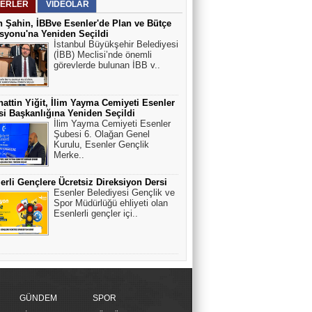
ERLER
VİDEOLAR
 Şahin, İBBve Esenler'de Plan ve Bütçe
yonu'na Yeniden Seçildi
İstanbul Büyükşehir Belediyesi
(İBB) Meclisi’nde önemli
görevlerde bulunan İBB v..
attin Yiğit, İlim Yayma Cemiyeti Esenler
i Başkanlığına Yeniden Seçildi
İlim Yayma Cemiyeti Esenler
Şubesi 6. Olağan Genel
Kurulu, Esenler Gençlik
Merke..
erli Gençlere Ücretsiz Direksiyon Dersi
Esenler Belediyesi Gençlik ve
Spor Müdürlüğü ehliyeti olan
Esenlerli gençler içi..
GÜNDEM
SPOR