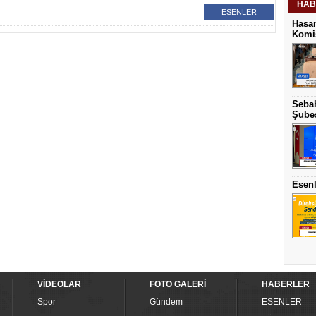
HAB
ESENLER
Hasan
Komis
Sebah
Şubes
Esenl
VİDEOLAR
FOTO GALERİ
HABERLER
Spor
Gündem
ESENLER