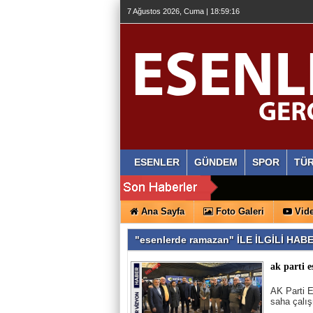
7 Ağustos 2026, Cuma | 18:59:17
ESENLER
GÜNDEM
SPOR
TÜR
Ana Sayfa
Foto Galeri
Vide
"esenlerde ramazan" İLE İLGİLİ HA
ak parti e
AK Parti 
saha çalış