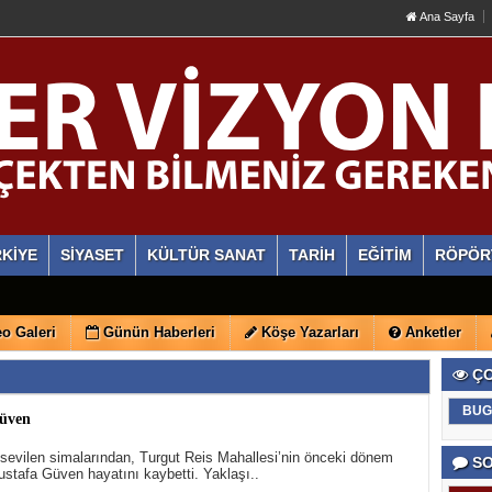
Ana Sayfa
KİYE
SİYASET
KÜLTÜR SANAT
TARİH
EĞİTİM
RÖPÖR
o Galeri
Günün Haberleri
Köşe Yazarları
Anketler
ÇO
BUG
güven
 sevilen simalarından, Turgut Reis Mahallesi’nin önceki dönem
SO
stafa Güven hayatını kaybetti. Yaklaşı..