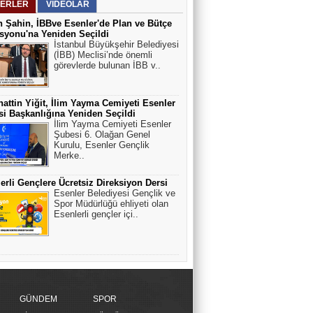
ERLER
VİDEOLAR
 Şahin, İBBve Esenler'de Plan ve Bütçe
yonu'na Yeniden Seçildi
İstanbul Büyükşehir Belediyesi
(İBB) Meclisi’nde önemli
görevlerde bulunan İBB v..
attin Yiğit, İlim Yayma Cemiyeti Esenler
i Başkanlığına Yeniden Seçildi
İlim Yayma Cemiyeti Esenler
Şubesi 6. Olağan Genel
Kurulu, Esenler Gençlik
Merke..
erli Gençlere Ücretsiz Direksiyon Dersi
Esenler Belediyesi Gençlik ve
Spor Müdürlüğü ehliyeti olan
Esenlerli gençler içi..
GÜNDEM
SPOR