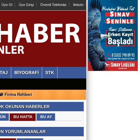
Üye Ol
Üye Girişi
Önemli Telefonlar
İletisim
TAJ
BİYOGRAFİ
STK
Firma Rehberi
K OKUNAN HABERLER
ÜN
BU HAFTA
BU AY
N YORUMLANANLAR