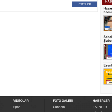
HAB
ESENLER
Hasan
Komis
Sebah
Şubes
Esenl
VİDEOLAR
FOTO GALERİ
HABERLER
Spor
Gündem
ESENLER