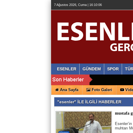
7 Ağustos 2026, Cuma | 16:10:06
ESENLER
GÜNDEM
SPOR
TÜR
Ana Sayfa
Foto Galeri
Vide
"esenler" İLE İLGİLİ HABERLER
mustafa 
Esenler’in
muhtarı Mu