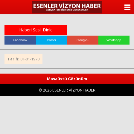
ANASAYFA
KATEGORİLER
Haberi Sesli Dinle
YAZARLAR
Facebook
Twitter
Google+
Whatsapp
ANKETLER
Tarih:
01-01-1970
FOTO GALERİ
Masaüstü Görünüm
VİDEO GALERİ
© 2026 ESENLER VİZYON HABER
KÜNYE
İLETİŞİM