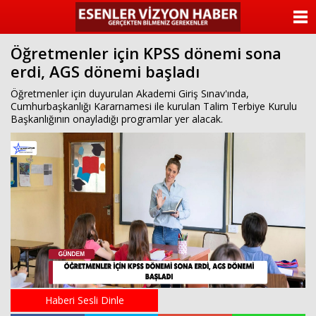
ANASAYFA
Öğretmenler için KPSS dönemi sona
KATEGORİLER
erdi, AGS dönemi başladı
YAZARLAR
Öğretmenler için duyurulan Akademi Giriş Sınav'ında,
Cumhurbaşkanlığı Kararnamesi ile kurulan Talim Terbiye Kurulu
Başkanlığının onayladığı programlar yer alacak.
ANKETLER
FOTO GALERİ
VİDEO GALERİ
KÜNYE
İLETİŞİM
Haberi Sesli Dinle