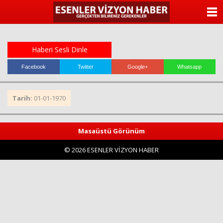
ANASAYFA
KATEGORİLER
Haberi Sesli Dinle
YAZARLAR
Facebook
Twitter
Google+
Whatsapp
ANKETLER
Tarih:
01-01-1970
FOTO GALERİ
Masaüstü Görünüm
VİDEO GALERİ
© 2026 ESENLER VİZYON HABER
KÜNYE
İLETİŞİM