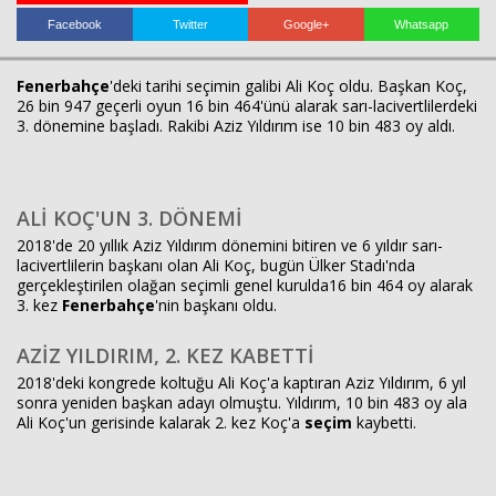
Facebook
Twitter
Google+
Whatsapp
Fenerbahçe
'deki tarihi seçimin galibi Ali Koç oldu. Başkan Koç,
26 bin 947 geçerli oyun 16 bin 464'ünü alarak sarı-lacivertlilerdeki
3. dönemine başladı. Rakibi Aziz Yıldırım ise 10 bin 483 oy aldı.
Haberin Doğru Adresi.
ALİ KOÇ'UN 3. DÖNEMİ
2018'de 20 yıllık Aziz Yıldırım dönemini bitiren ve 6 yıldır sarı-
lacivertlilerin başkanı olan Ali Koç, bugün Ülker Stadı'nda
gerçekleştirilen olağan seçimli genel kurulda16 bin 464 oy alarak
3. kez
Fenerbahçe
'nin başkanı oldu.
AZİZ YILDIRIM, 2. KEZ KABETTİ
2018'deki kongrede koltuğu Ali Koç'a kaptıran Aziz Yıldırım, 6 yıl
sonra yeniden başkan adayı olmuştu. Yıldırım, 10 bin 483 oy ala
Ali Koç'un gerisinde kalarak 2. kez Koç'a
seçim
kaybetti.