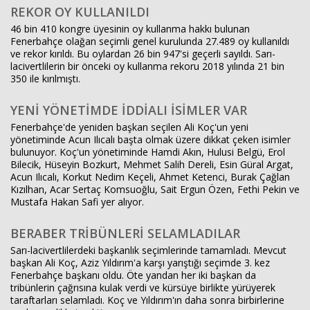
REKOR OY KULLANILDI
46 bin 410 kongre üyesinin oy kullanma hakkı bulunan
Fenerbahçe olağan seçimli genel kurulunda 27.489 oy kullanıldı
ve rekor kırıldı. Bu oylardan 26 bin 947'si geçerli sayıldı. Sarı-
lacivertlilerin bir önceki oy kullanma rekoru 2018 yılında 21 bin
350 ile kırılmıştı.
YENİ YÖNETİMDE İDDİALI İSİMLER VAR
Fenerbahçe'de yeniden başkan seçilen Ali Koç'un yeni
yönetiminde Acun Ilıcalı başta olmak üzere dikkat çeken isimler
bulunuyor. Koç'un yönetiminde Hamdi Akın, Hulusi Belgü, Erol
Bilecik, Hüseyin Bozkurt, Mehmet Salih Dereli, Esin Güral Argat,
Acun Ilıcalı, Korkut Nedim Keçeli, Ahmet Ketenci, Burak Çağlan
Kızılhan, Acar Sertaç Komsuoğlu, Sait Ergun Özen, Fethi Pekin ve
Mustafa Hakan Safi yer alıyor.
BERABER TRİBÜNLERİ SELAMLADILAR
Sarı-lacivertlilerdeki başkanlık seçimlerinde tamamladı. Mevcut
başkan Ali Koç, Aziz Yıldırım'a karşı yarıştığı seçimde 3. kez
Fenerbahçe başkanı oldu. Öte yandan her iki başkan da
tribünlerin çağrısına kulak verdi ve kürsüye birlikte yürüyerek
taraftarları selamladı. Koç ve Yıldırım'ın daha sonra birbirlerine