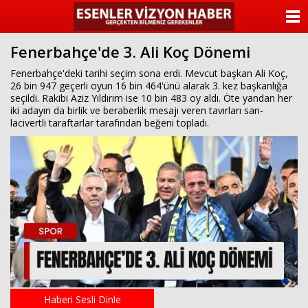
ANASAYFA
Fenerbahçe'de 3. Ali Koç Dönemi
KATEGORİLER
Fenerbahçe'deki tarihi seçim sona erdi. Mevcut başkan Ali Koç,
26 bin 947 geçerli oyun 16 bin 464'ünü alarak 3. kez başkanlığa
YAZARLAR
seçildi. Rakibi Aziz Yıldırım ise 10 bin 483 oy aldı. Öte yandan her
iki adayın da birlik ve beraberlik mesajı veren tavırları sarı-
ANKETLER
lacivertli taraftarlar tarafından beğeni topladı.
FOTO GALERİ
VİDEO GALERİ
KÜNYE
İLETİŞİM
Haberi Sesli Dinle