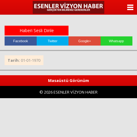
ANASAYFA
KATEGORİLER
Haberi Sesli Dinle
YAZARLAR
Facebook
Twitter
Google+
Whatsapp
ANKETLER
Tarih:
01-01-1970
FOTO GALERİ
Masaüstü Görünüm
VİDEO GALERİ
© 2026 ESENLER VİZYON HABER
KÜNYE
İLETİŞİM