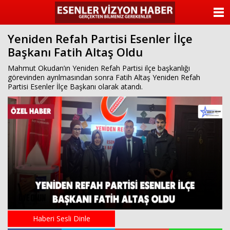
ANASAYFA
Yeniden Refah Partisi Esenler İlçe
KATEGORİLER
Başkanı Fatih Altaş Oldu
YAZARLAR
Mahmut Okudan’ın Yeniden Refah Partisi ilçe başkanlığı
görevinden ayrılmasından sonra Fatih Altaş Yeniden Refah
Partisi Esenler İlçe Başkanı olarak atandı.
ANKETLER
FOTO GALERİ
VİDEO GALERİ
KÜNYE
İLETİŞİM
Haberi Sesli Dinle