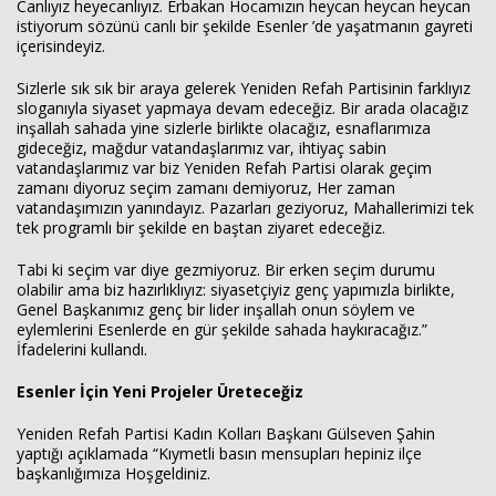
Canlıyız heyecanlıyız. Erbakan Hocamızın heycan heycan heycan
istiyorum sözünü canlı bir şekilde Esenler ’de yaşatmanın gayreti
içerisindeyiz.
Sizlerle sık sık bir araya gelerek Yeniden Refah Partisinin farklıyız
sloganıyla siyaset yapmaya devam edeceğiz. Bir arada olacağız
inşallah sahada yine sizlerle birlikte olacağız, esnaflarımıza
gideceğiz, mağdur vatandaşlarımız var, ihtiyaç sabin
vatandaşlarımız var biz Yeniden Refah Partisi olarak geçim
zamanı diyoruz seçim zamanı demiyoruz, Her zaman
vatandaşımızın yanındayız. Pazarları geziyoruz, Mahallerimizi tek
tek programlı bir şekilde en baştan ziyaret edeceğiz.
Tabi ki seçim var diye gezmiyoruz. Bir erken seçim durumu
olabilir ama biz hazırlıklıyız: siyasetçiyiz genç yapımızla birlikte,
Genel Başkanımız genç bir lider inşallah onun söylem ve
eylemlerini Esenlerde en gür şekilde sahada haykıracağız.”
İfadelerini kullandı.
Esenler İçin Yeni Projeler Üreteceğiz
Yeniden Refah Partisi Kadın Kolları Başkanı Gülseven Şahin
yaptığı açıklamada “Kıymetli basın mensupları hepiniz ilçe
başkanlığımıza Hoşgeldiniz.