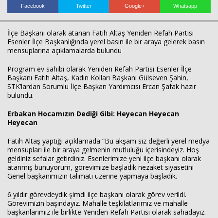
Facebook
Twitter
Google+
Whatsapp
İlçe Başkanı olarak atanan Fatih Altaş Yeniden Refah Partisi
Esenler İlçe Başkanlığında yerel basın ile bir araya gelerek basın
mensuplarına açıklamalarda bulundu
Program ev sahibi olarak Yeniden Refah Partisi Esenler İlçe
Başkanı Fatih Altaş, Kadın Kolları Başkanı Gülseven Şahin,
STK’lardan Sorumlu İlçe Başkan Yardımcısı Ercan Şafak hazır
Haberin Doğru Adresi.
bulundu.
Erbakan Hocamızın Dediği Gibi: Heyecan Heyecan
Heyecan
Fatih Altaş yaptığı açıklamada “Bu akşam siz değerli yerel medya
mensupları ile bir araya gelmenin mutluluğu içerisindeyiz. Hoş
geldiniz sefalar getirdiniz. Esenlerimize yeni ilçe başkanı olarak
atanmış bunuyorum, görevimize başladık nezaket siyasetini
Genel başkanımızın talimatı üzerine yapmaya başladık.
6 yıldır görevdeydik şimdi ilçe başkanı olarak görev verildi.
Görevimizin başındayız. Mahalle teşkilatlarımız ve mahalle
başkanlarımız ile birlikte Yeniden Refah Partisi olarak sahadayız.