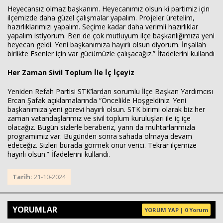
Heyecansız olmaz başkanım. Heyecanımız olsun ki partimiz için
ilçemizde daha güzel çalışmalar yapalım. Projeler üretelim,
hazırlıklarımızı yapalım. Seçime kadar daha verimli hazırlıklar
yapalım istiyorum. Ben de çok mutluyum ilçe başkanlığımıza yeni
heyecan geldi. Yeni başkanımıza hayırlı olsun diyorum. İnşallah
birlikte Esenler için var gücümüzle çalışacağız.” İfadelerini kullandı
Her Zaman Sivil Toplum İle İç İçeyiz
Yeniden Refah Partisi STK’lardan sorumlu İlçe Başkan Yardımcısı
Ercan Şafak açıklamalarında “Öncelikle Hoşgeldiniz. Yeni
başkanımıza yeni görevi hayırlı olsun. STK birimi olarak biz her
zaman vatandaşlarımız ve sivil toplum kuruluşları ile iç içe
olacağız. Bugün sizlerle beraberiz, yarın da muhtarlarımızla
programımız var. Bugünden sonra sahada olmaya devam
edeceğiz. Sizleri burada görmek onur verici. Tekrar ilçemize
hayırlı olsun.” İfadelerini kullandı.
Tarih:
21-10-2024
YORUMLAR
YORUM YAP | 0 Yorum