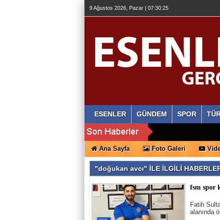
9 Ağustos 2026, Pazar | 07:30:26
ESENLER
GÜNDEM
SPOR
TÜR
Ana Sayfa
Foto Galeri
Vide
"doğukan avcı" İLE İLGİLİ HABERLE
fsm spor 
Fatih Sul
alanında ö