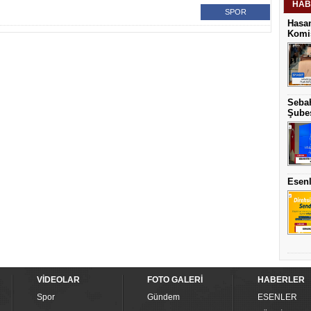
HAB
SPOR
Hasan
Komis
Sebah
Şubes
Esenl
VİDEOLAR
FOTO GALERİ
HABERLER
Spor
Gündem
ESENLER