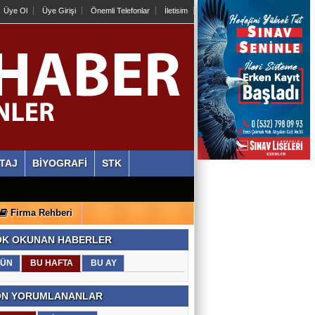
Üye Ol
Üye Girişi
Önemli Telefonlar
İletisim
TAJ
BİYOGRAFİ
STK
Firma Rehberi
K OKUNAN HABERLER
ÜN
BU HAFTA
BU AY
N YORUMLANANLAR