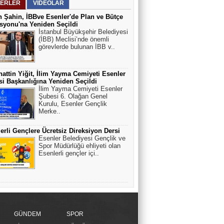
ERLER
VİDEOLAR
 Şahin, İBBve Esenler'de Plan ve Bütçe
yonu'na Yeniden Seçildi
İstanbul Büyükşehir Belediyesi
(İBB) Meclisi’nde önemli
görevlerde bulunan İBB v..
attin Yiğit, İlim Yayma Cemiyeti Esenler
i Başkanlığına Yeniden Seçildi
İlim Yayma Cemiyeti Esenler
Şubesi 6. Olağan Genel
Kurulu, Esenler Gençlik
Merke..
erli Gençlere Ücretsiz Direksiyon Dersi
Esenler Belediyesi Gençlik ve
Spor Müdürlüğü ehliyeti olan
Esenlerli gençler içi..
GÜNDEM
SPOR