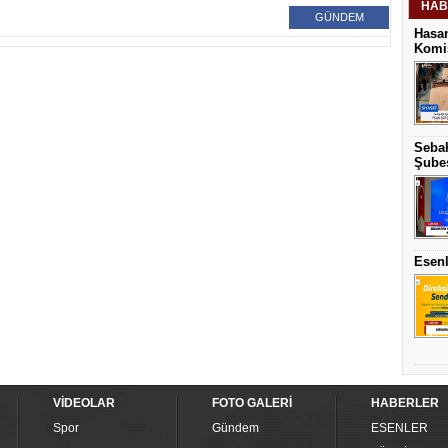
HAB
GÜNDEM
Hasan
Komis
Sebah
Şubes
Esenl
VİDEOLAR
FOTO GALERİ
HABERLER
Spor
Gündem
ESENLER