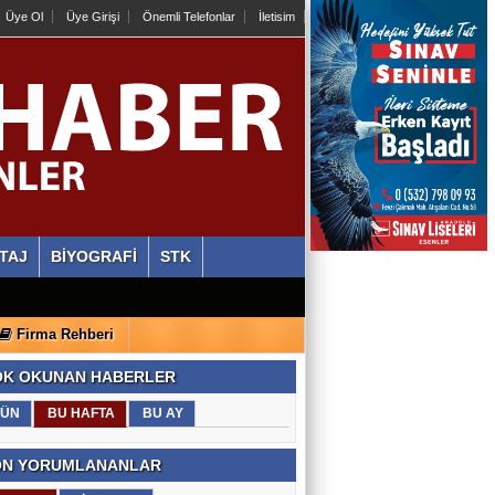
Üye Ol
Üye Girişi
Önemli Telefonlar
İletisim
TAJ
BİYOGRAFİ
STK
Firma Rehberi
K OKUNAN HABERLER
ÜN
BU HAFTA
BU AY
N YORUMLANANLAR