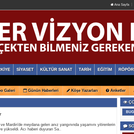
Ana Sayfa
KİYE
SİYASET
KÜLTÜR SANAT
TARİH
EĞİTİM
RÖPÖR
o Galeri
Günün Haberleri
Köşe Yazarları
Anketler
ÇO
BUG
r
 ve Mardin'de meydana gelen anız yangınında yaşamını yitirenlerin
SO
ye yükseldi. Acı haberi duyuran Sa..