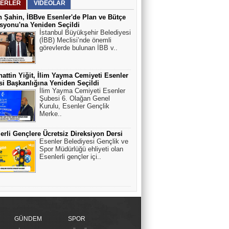
ERLER
VİDEOLAR
 Şahin, İBBve Esenler'de Plan ve Bütçe
yonu'na Yeniden Seçildi
İstanbul Büyükşehir Belediyesi
(İBB) Meclisi’nde önemli
görevlerde bulunan İBB v..
attin Yiğit, İlim Yayma Cemiyeti Esenler
i Başkanlığına Yeniden Seçildi
İlim Yayma Cemiyeti Esenler
Şubesi 6. Olağan Genel
Kurulu, Esenler Gençlik
Merke..
erli Gençlere Ücretsiz Direksiyon Dersi
Esenler Belediyesi Gençlik ve
Spor Müdürlüğü ehliyeti olan
Esenlerli gençler içi..
GÜNDEM
SPOR