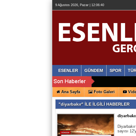
9 Ağustos 2026, Pazar | 12:06:41
ESENLER
GÜNDEM
SPOR
TÜR
Ana Sayfa
Foto Galeri
Vide
"diyarbakır" İLE İLGİLİ HABERLER
diyarbakı
Diyarbakır
sayısı 12'