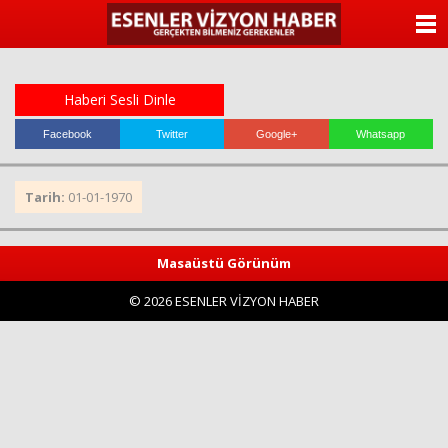
ANASAYFA
KATEGORİLER
Haberi Sesli Dinle
YAZARLAR
Facebook
Twitter
Google+
Whatsapp
ANKETLER
Tarih:
01-01-1970
FOTO GALERİ
Masaüstü Görünüm
VİDEO GALERİ
© 2026 ESENLER VİZYON HABER
KÜNYE
İLETİŞİM