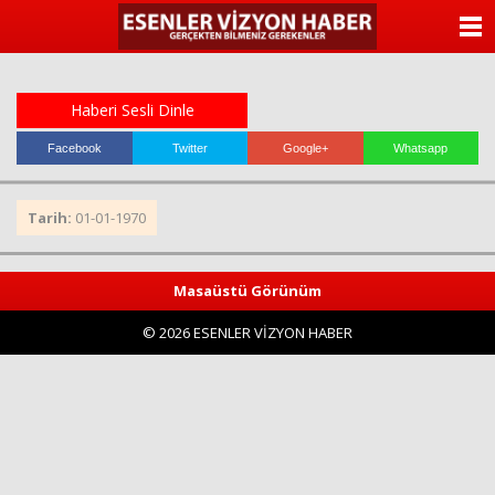
ANASAYFA
KATEGORİLER
Haberi Sesli Dinle
YAZARLAR
Facebook
Twitter
Google+
Whatsapp
ANKETLER
Tarih:
01-01-1970
FOTO GALERİ
Masaüstü Görünüm
VİDEO GALERİ
© 2026 ESENLER VİZYON HABER
KÜNYE
İLETİŞİM