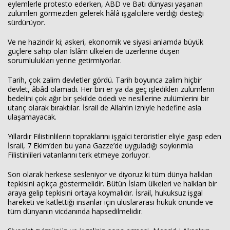
eylemlerle protesto ederken, ABD ve Batı dünyası yaşanan
zulümleri görmezden gelerek hâlâ işgalcilere verdiği desteği
sürdürüyor.
Ve ne hazindir ki; askeri, ekonomik ve siyasi anlamda büyük
güçlere sahip olan İslâm ülkeleri de üzerlerine düşen
sorumlulukları yerine getirmiyorlar.
Tarih, çok zalim devletler gördü. Tarih boyunca zalim hiçbir
devlet, âbâd olamadı. Her biri er ya da geç işledikleri zulümlerin
bedelini çok ağır bir şekilde ödedi ve nesillerine zulümlerini bir
utanç olarak bıraktılar. İsrail de Allah’ın izniyle hedefine asla
ulaşamayacak.
Yıllardır Filistinlilerin topraklarını işgalci teröristler eliyle gasp eden
İsrail, 7 Ekim’den bu yana Gazze’de uyguladığı soykırımla
Filistinlileri vatanlarını terk etmeye zorluyor.
Son olarak herkese sesleniyor ve diyoruz ki tüm dünya halkları
tepkisini açıkça göstermelidir. Bütün İslam ülkeleri ve halkları bir
araya gelip tepkisini ortaya koymalıdır. İsrail, hukuksuz işgal
hareketi ve katlettiği insanlar için uluslararası hukuk önünde ve
tüm dünyanın vicdanında hapsedilmelidir.