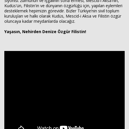
Siyonist zulmünün ve işgalinin sona ermesi, Mescid-i Aksa'nın,
Kudüs'ün, Filistin'in ve dünyanın özgürlüğü için, yapılan eylemleri
desteklemek hepimizin görevidir. Bizler Türkiye’nin sivil toplum
kuruluşları ve halkı olarak Kudüs, Mescid-i Aksa ve Filistin özgür
oluncaya kadar meydanlarda olacağız.
Yaşasın, Nehirden Denize Özgür Filistin!