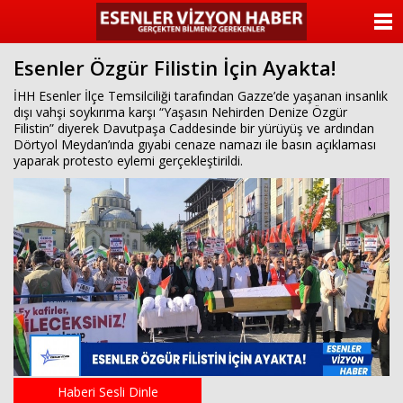
ANASAYFA
Esenler Özgür Filistin İçin Ayakta!
KATEGORİLER
İHH Esenler İlçe Temsilciliği tarafından Gazze’de yaşanan insanlık
dışı vahşi soykırıma karşı “Yaşasın Nehirden Denize Özgür
YAZARLAR
Filistin” diyerek Davutpaşa Caddesinde bir yürüyüş ve ardından
Dörtyol Meydan’ında gıyabi cenaze namazı ile basın açıklaması
ANKETLER
yaparak protesto eylemi gerçekleştirildi.
FOTO GALERİ
VİDEO GALERİ
KÜNYE
İLETİŞİM
Haberi Sesli Dinle