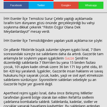
Facebook
Twitter
Google+
Whatsapp
İHH Esenler İlçe Temsilcisi Surur Çelebi yaptığı açıklamada
İsrail’in tüm dünyanın gözü önünde gerçekleştirdiği bu vahşi
soykırıma dikkat çekerek “Filistin Özgür Olana Dek
Meydanlardayız!” mesajı verdi.
İHH Esenler İlçe Temsilciliğinden yapılan yazılı açıklama ise şöyle:
Haberin Doğru Adresi.
On yıllardır Filistin’de büyük zulümler işleyen işgalci İsrail, 7 Ekim
sonrasındaki süreçte ise saldırılarını daha da artırdı. Gazze’de tam
anlamıyla bir soykırım yapan işgalcilerin
Gazze
Şeridi'ne
düzenlediği saldırılarda 7 Ekim’den bu yana 15 binden fazlası
çocuk, 10’i aşkını kadın olmak üzere 36 bin 171 kişi şehit oldu, 81
bin 420 kişi yaralandı. İşgalciler, Gazze’de insan haklarını ve savaş
hukukunu hiçe sayarak çocuk, kadın, yaşlı ve sivil ayırt etmeksizin
saldırılarını sürdürüyor. Siyonistlerin saldırıları sebebiyle şu an
Gazze’de hiçbir yer güvenli değil.
Apertheid rejimi işgalci İsrail, daha önce Birleşmiş Milletler
tarafından güvenli bölge olarak ilan edilen Refah’ta sivillerin
çadırlarına bombalarla saldırdı. Saldırılarda, kadınlar, siviller ve
çocuklar yanarak hayatlarını kaybettiler. Bu saldırıların ardından