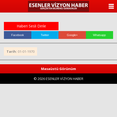
ANASAYFA
KATEGORİLER
Haberi Sesli Dinle
YAZARLAR
Facebook
Twitter
Google+
Whatsapp
ANKETLER
Tarih:
01-01-1970
FOTO GALERİ
Masaüstü Görünüm
VİDEO GALERİ
© 2026 ESENLER VİZYON HABER
KÜNYE
İLETİŞİM