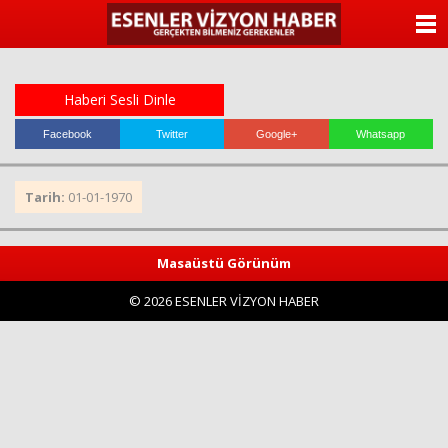
ANASAYFA
KATEGORİLER
Haberi Sesli Dinle
YAZARLAR
Facebook
Twitter
Google+
Whatsapp
ANKETLER
Tarih:
01-01-1970
FOTO GALERİ
Masaüstü Görünüm
VİDEO GALERİ
© 2026 ESENLER VİZYON HABER
KÜNYE
İLETİŞİM