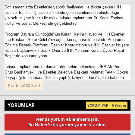
Son zamanlarda Esenler'de yaptığı faaliyetleri ile dikkat çeken İHH
Esenler temsilciliği Esenler'in önde gelen isimlerinden oluşturduğu
yüksek istişare kurulu ile aylık istişare toplantısını Dr. Kadir. Topbaş
Kültür ve Sanat Merkezinde gerçekleştirdi.
Program Bayram Gündoğdu'nun Kuranı Kerim tilaveti ve İHH Esenler
İlçe Başkanı Surur Çelebi'nin açılış konuşması ile başladı. Programda
Eğitime Destek Platformu Esenler Koordinatörü ve İHH Esenler İstişare
Kurulu Başkanvekili Sadık Öner ve İHH Yönetim Kurulu Üyesi Reşat
Beşer de konuşma yaptı.
Haberin Doğru Adresi.
İstişare toplantısına katılarak katılımcıları selamlayan İBB Ak Parti
Grup Başkanvekili ve Esenler Belediye Başkanı Mehmet Tevfik Göksu
da yaptığı konusmada İHH nin yaptığı falliyetlerden övgü ile bahsetti.
Tarih:
28-02-2024
YORUMLAR
YORUM YAP | 0 Yorum
Henüz yorum eklenmemiştir.
Bu Haber'e ilk yorum yapan siz olun.