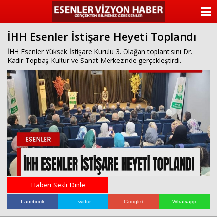
ANASAYFA
İHH Esenler İstişare Heyeti Toplandı
KATEGORİLER
İHH Esenler Yüksek İstişare Kurulu 3. Olağan toplantısını Dr.
Kadir Topbaş Kultur ve Sanat Merkezinde gerçekleştirdi.
YAZARLAR
ANKETLER
FOTO GALERİ
VİDEO GALERİ
KÜNYE
İLETİŞİM
Haberi Sesli Dinle
Facebook
Twitter
Google+
Whatsapp