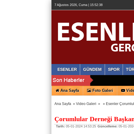
7 Ağustos 2026, Cuma | 15:52:38
ESENLER
GÜNDEM
SPOR
TÜR
Ana Sayfa
Foto Galeri
Vide
Ana Sayfa
»
Video Galeri
»
»
Esenler Çorumlul
Çorumlular Derneği Başkan
Tarih:
05-01-2024 14:53:25
Güncelleme:
05-01-2024