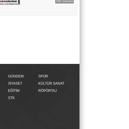
645 İzlenme
GÜNDEM
SPOR
SİYASET
KÜLTÜR SANAT
EĞİTİM
RÖPÖRTAJ
STK