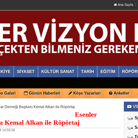
Ana Sayfa
KİYE
SİYASET
KÜLTÜR SANAT
TARİH
EĞİTİM
RÖPÖR
o Galeri
Günün Haberleri
Köşe Yazarları
Anketler
Vİ
ar Derneği Başkanı Kemal Alkan ile Röpörtaj
Esenler
S
ı Kemal Alkan ile Röpörtaj
S
 14:55:06
T