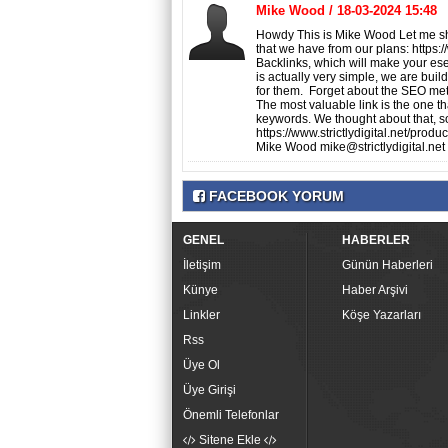
Mike Wood / 18-03-2024 15:48
Howdy This is Mike Wood Let me sh
that we have from our plans: https:
Backlinks, which will make your e
is actually very simple, we are bui
for them. Forget about the SEO metri
The most valuable link is the one t
keywords. We thought about that, so
https://www.strictlydigital.net/pro
Mike Wood mike@strictlydigital.net
FACEBOOK YORUM
GENEL
HABERLER
İletişim
Günün Haberleri
Künye
Haber Arşivi
Linkler
Köşe Yazarları
Rss
Üye Ol
Üye Girişi
Önemli Telefonlar
Sitene Ekle