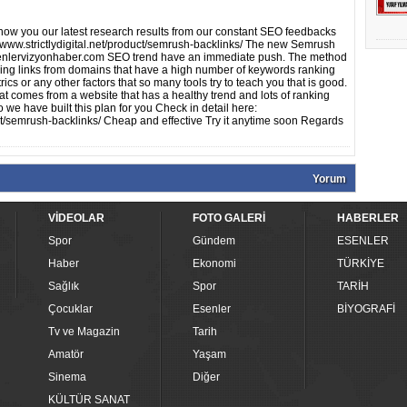
ow you our latest research results from our constant SEO feedbacks
//www.strictlydigital.net/product/semrush-backlinks/ The new Semrush
senlervizyonhaber.com SEO trend have an immediate push. The method
lding links from domains that have a high number of keywords ranking
cs or any other factors that so many tools try to teach you that is good.
hat comes from a website that has a healthy trend and lots of ranking
 we have built this plan for you Check in detail here:
duct/semrush-backlinks/ Cheap and effective Try it anytime soon Regards
Yorum
VİDEOLAR
FOTO GALERİ
HABERLER
Spor
Gündem
ESENLER
Haber
Ekonomi
TÜRKİYE
Sağlık
Spor
TARİH
Çocuklar
Esenler
BİYOGRAFİ
Tv ve Magazin
Tarih
Amatör
Yaşam
Sinema
Diğer
KÜLTÜR SANAT