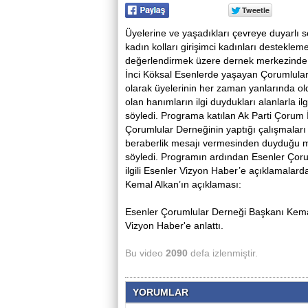
Üyelerine ve yaşadıkları çevreye duyarlı s
kadın kolları girişimci kadınları destekleme
değerlendirmek üzere dernek merkezinde b
İnci Köksal Esenlerde yaşayan Çorumlular a
olarak üyelerinin her zaman yanlarında oldu
olan hanımların ilgi duydukları alanlarla i
söyledi. Programa katılan Ak Parti Çorum 
Çorumlular Derneğinin yaptığı çalışmaları t
beraberlik mesajı vermesinden duyduğu me
söyledi. Programın ardından Esenler Çoru
ilgili Esenler Vizyon Haber’e açıklamala
Kemal Alkan’ın açıklaması:
Esenler Çorumlular Derneği Başkanı Kemal
Vizyon Haber'e anlattı.
Bu video
2090
defa izlenmiştir.
YORUMLAR