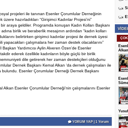
S
osyal projeleri ile tanınan Esenler Çorumlular Derneğinin
E
k üzere hazırladıkları “Girişimci Kadınlar Projesi’ni”
ir araya geldiler. Programda konuşan Kadın Kolları Başkanı
VİDE
dına birlik ve beraberlik mesajının ardından “kadın kolları
klarını belirtirken girişimci kadınlar projesi ile dernek üyesi
ÇOK
lgili yapacakları çalışmalara her zaman destek olacaklarını”
Esenl
İl Başkan Yardımcısı Aylin Alveren Özen’de Esenler
Alkan
akdir ederek özellikle kadınların böyle güçlü bir birlik
mnuniyeti dile getirerek her zaman destekçileri olduğunu
mlular Dernek Başkanı Kemal Alkan ‘da dernek çalışmaları ile
rda bulundu. Esenler Çorumlular Derneği Dernek Başkanı
Esenl
Sümey
 Alkan Esenler Çorumlular Derneği'nin çalışmalarını Esenler
Yusuf
YORUM YAP | 1 Yorum