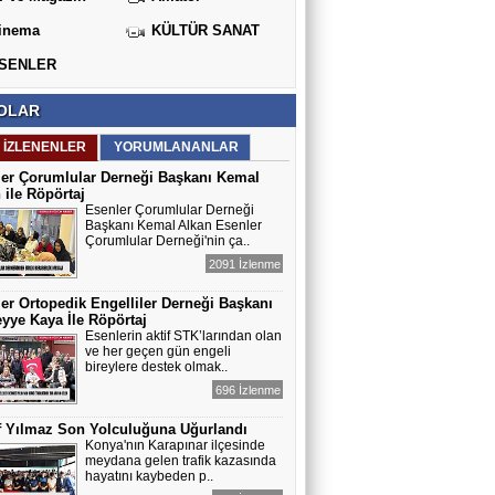
inema
KÜLTÜR SANAT
SENLER
OLAR
 İZLENENLER
YORUMLANANLAR
er Çorumlular Derneği Başkanı Kemal
 ile Röpörtaj
Esenler Çorumlular Derneği
Başkanı Kemal Alkan Esenler
Çorumlular Derneği'nin ça..
2091 İzlenme
er Ortopedik Engelliler Derneği Başkanı
ye Kaya İle Röpörtaj
Esenlerin aktif STK’larından olan
ve her geçen gün engeli
bireylere destek olmak..
696 İzlenme
 Yılmaz Son Yolculuğuna Uğurlandı
Konya'nın Karapınar ilçesinde
meydana gelen trafik kazasında
hayatını kaybeden p..