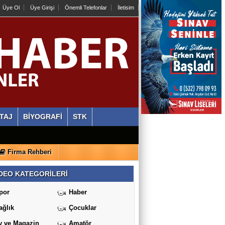
Üye Ol
Üye Girişi
Önemli Telefonlar
İletisim
TAJ
BİYOGRAFİ
STK
Firma Rehberi
DEO KATEGORİLERİ
por
Haber
ağlık
Çocuklar
v ve Magazin
Amatör