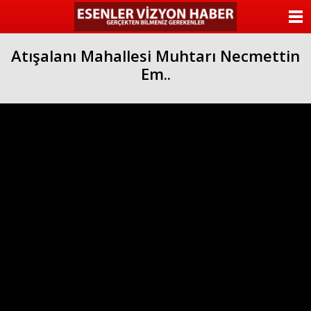
ANASAYFA
Atışalanı Mahallesi Muhtarı Necmettin
KATEGORİLER
Em..
YAZARLAR
ANKETLER
FOTO GALERİ
VİDEO GALERİ
KÜNYE
İLETİŞİM