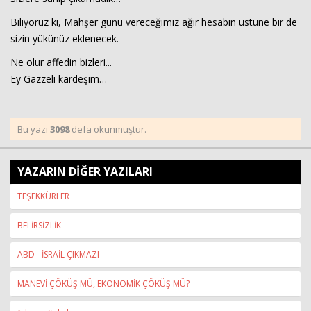
Biliyoruz ki, Mahşer günü vereceğimiz ağır hesabın üstüne bir de
sizin yükünüz eklenecek.
Ne olur affedin bizleri...
Ey Gazzeli kardeşim…
Bu yazı
3098
defa okunmuştur.
YAZARIN DİĞER YAZILARI
TEŞEKKÜRLER
BELİRSİZLİK
ABD - İSRAİL ÇIKMAZI
MANEVİ ÇÖKÜŞ MÜ, EKONOMİK ÇÖKÜŞ MÜ?