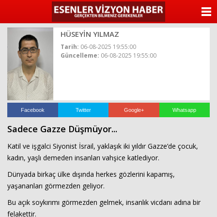
ANASAYFA
HÜSEYİN YILMAZ
KATEGORİLER
Tarih:
06-08-2025 19:55:00
Güncelleme:
06-08-2025 19:55:00
YAZARLAR
ANKETLER
FOTO GALERİ
Facebook
Twitter
Google+
Whatsapp
Sadece Gazze Düşmüyor...
VİDEO GALERİ
Katil ve işgalci Siyonist İsrail, yaklaşık iki yıldır Gazze’de çocuk,
KÜNYE
kadın, yaşlı demeden insanları vahşice katlediyor.
Dünyada birkaç ülke dışında herkes gözlerini kapamış,
İLETİŞİM
yaşananları görmezden geliyor.
Bu açık soykırımı görmezden gelmek, insanlık vicdanı adına bir
felakettir.