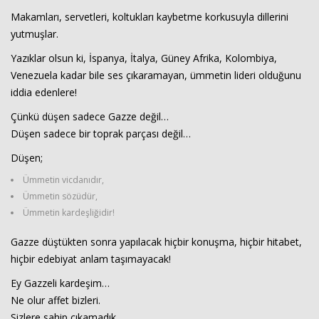
Makamları, servetleri, koltukları kaybetme korkusuyla dillerini
yutmuşlar.
Yazıklar olsun ki, İspanya, İtalya, Güney Afrika, Kolombiya,
Venezuela kadar bile ses çıkaramayan, ümmetin lideri olduğunu
iddia edenlere!
Çünkü düşen sadece Gazze değil…
Düşen sadece bir toprak parçası değil…
Düşen;
Ümmetin vicdanıdır,
Ümmetin sözüdür,
Ümmetin kardeşliğidir!
Gazze düştükten sonra yapılacak hiçbir konuşma, hiçbir hitabet,
hiçbir edebiyat anlam taşımayacak!
Ey Gazzeli kardeşim…
Ne olur affet bizleri.
Sizlere sahip çıkamadık…