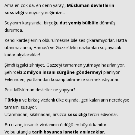
Ama en çok da, en derin yarayı,
Müslüman devletlerin
sessizliği
vuruyor yüreğimize...
Soykırım karşısında, birçoğu
dut yemiş bülbüle
dönmüş
durumda.
Kendi kardeşlerinin öldürülmesine bile ses çıkaramıyorlar. Hatta
utanmazlarsa, Hamas’ı ve Gazze’deki mazlumları suçlayacak
kadar alçalacaklar!
Haberin Doğru Adresi.
Şimdi işgalci zihniyet, Gazze’yi tamamen yutmaya hazırlanıyor.
Şehirdeki
2 milyon insanı sürgüne göndermeyi
planlıyor.
Evlerinden, yurtlarından koparıp bilinmeze sürmek istiyorlar.
Peki Müslüman devletler ne yapıyor?
Türkiye
ve birkaç vicdanlı ülke dışında, geri kalanların neredeyse
tamamı susuyor.
Utanmadan, sıkılmadan, arsızca
sessizliği
tercih ediyorlar.
Bu utanç, insanlık vicdanının öldüğü en büyük kanıttır.
Ve bu utançla
tarih boyunca lanetle anılacaklar.