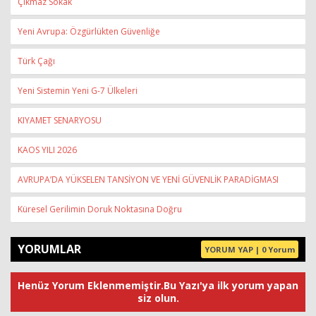
Çıkmaz Sokak
Yeni Avrupa: Özgürlükten Güvenliğe
Türk Çağı
Yeni Sistemin Yeni G-7 Ülkeleri
KIYAMET SENARYOSU
KAOS YILI 2026
AVRUPA’DA YÜKSELEN TANSİYON VE YENİ GÜVENLİK PARADİGMASI
Küresel Gerilimin Doruk Noktasına Doğru
YORUMLAR
YORUM YAP | 0 Yorum
Henüz Yorum Eklenmemiştir.Bu Yazı'ya ilk yorum yapan
siz olun.