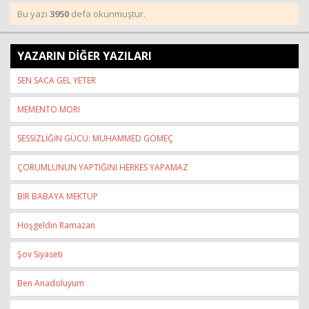
Bu yazı
3950
defa okunmuştur.
YAZARIN DİĞER YAZILARI
SEN SACA GEL YETER
MEMENTO MORI
SESSİZLİĞİN GÜCÜ: MUHAMMED GÖMEÇ
ÇORUMLUNUN YAPTIĞINI HERKES YAPAMAZ
BİR BABAYA MEKTUP
Hoşgeldin Ramazan
Şov Siyaseti
Ben Anadoluyum