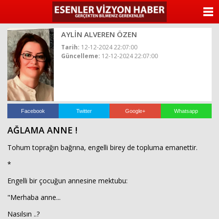
ANASAYFA
AYLİN ALVEREN ÖZEN
KATEGORİLER
Tarih:
12-12-2024 22:07:00
Güncelleme:
12-12-2024 22:07:00
YAZARLAR
ANKETLER
FOTO GALERİ
Facebook
Twitter
Google+
Whatsapp
AĞLAMA ANNE !
VİDEO GALERİ
Tohum toprağın bağrına, engelli birey de topluma emanettir.
KÜNYE
*
Engelli bir çocuğun annesine mektubu:
İLETİŞİM
"Merhaba anne...
Nasılsın ..?