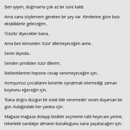
Ben iyiyim, doğmama çok az bir süre kaldı.
Ama sana söylemem gereken bir şey var. Kimilerine göre bazı
eksikliklerle geleceğim..
‘Özürlü’ diyecekler bana..
Ama ben kimseden ‘özür’ dilemeyeceğim anne..
Senin dışında...
Haberin Doğru Adresi.
Senden şimdiden özür dilerim..
Beklentilerinin hepsine cevap veremeyeceğim için..
Komşumuz çocuklarını benimle oynatmak istemediği zaman
boynunu eğeceğin için..
‘Bana doğru düzgün bir evlat bile veremedin’ sesini duyarsan bir
gün..Kulağındaki her yankısı için..
Mağaza mağaza dolaşıp bisiklet seçmenin tatlı heyecanı yerine,
tekerlekli sandalye almanın burukluğunu sana yaşatacağım için..