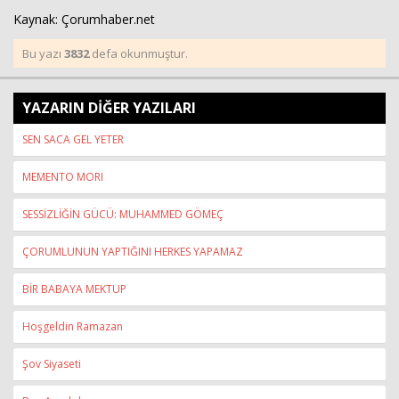
Kaynak: Çorumhaber.net
Bu yazı
3832
defa okunmuştur.
YAZARIN DİĞER YAZILARI
SEN SACA GEL YETER
MEMENTO MORI
SESSİZLİĞİN GÜCÜ: MUHAMMED GÖMEÇ
ÇORUMLUNUN YAPTIĞINI HERKES YAPAMAZ
BİR BABAYA MEKTUP
Hoşgeldin Ramazan
Şov Siyaseti