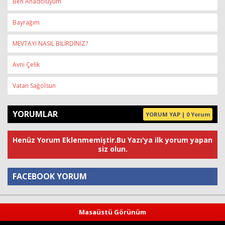
Ben Anadoluyum
Bayrağım
MEVTAYI NASIL BİLİRDİNİZ?
Avni Çelik
Vatan Sağolsun
YORUMLAR
YORUM YAP | 0 Yorum
Henüz Yorum Eklenmemiştir.Bu Yazı'ya ilk yorum yapan
siz olun.
FACEBOOK YORUM
Yorum
Masaüstü Görünüm