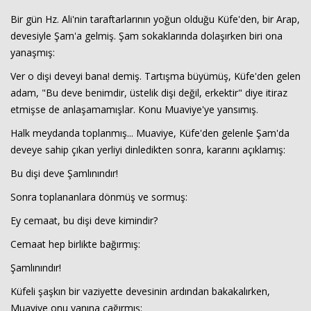
Bir gün Hz. Ali'nin taraftarlarının yoğun olduğu Küfe'den, bir Arap,
devesiyle Şam'a gelmiş. Şam sokaklarında dolaşırken biri ona
yanaşmış:
Ver o dişi deveyi bana! demiş. Tartışma büyümüş, Küfe'den gelen
adam, "Bu deve benimdir, üstelik dişi değil, erkektir" diye itiraz
etmişse de anlaşamamışlar. Konu Muaviye'ye yansımış.
Halk meydanda toplanmış... Muaviye, Küfe'den gelenle Şam'da
Haberin Doğru Adresi.
deveye sahip çıkan yerliyi dinledikten sonra, kararını açıklamış:
Bu dişi deve Şamlınındır!
Sonra toplananlara dönmüş ve sormuş:
Ey cemaat, bu dişi deve kimindir?
Cemaat hep birlikte bağırmış:
Şamlınındır!
Küfeli şaşkın bir vaziyette devesinin ardından bakakalırken,
Muaviye onu yanına çağırmış: