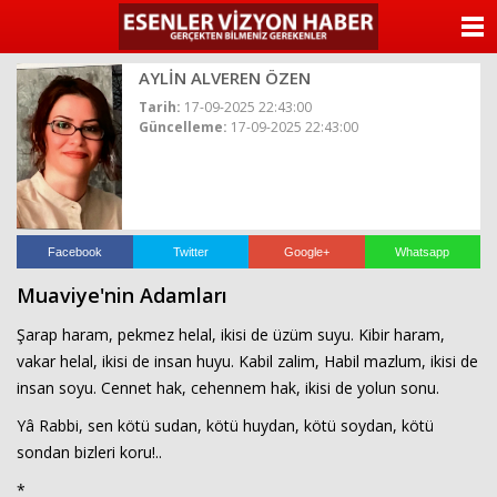
ANASAYFA
AYLİN ALVEREN ÖZEN
KATEGORİLER
Tarih:
17-09-2025 22:43:00
Güncelleme:
17-09-2025 22:43:00
YAZARLAR
ANKETLER
FOTO GALERİ
Facebook
Twitter
Google+
Whatsapp
Muaviye'nin Adamları
VİDEO GALERİ
Şarap haram, pekmez helal, ikisi de üzüm suyu. Kibir haram,
KÜNYE
vakar helal, ikisi de insan huyu. Kabil zalim, Habil mazlum, ikisi de
insan soyu. Cennet hak, cehennem hak, ikisi de yolun sonu.
İLETİŞİM
Yâ Rabbi, sen kötü sudan, kötü huydan, kötü soydan, kötü
sondan bizleri koru!..
*