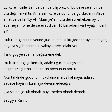
Ey Küfeli, dinle! Sen de ben de biliyoruz ki, bu deve senindir ve
dişi değil, erkektir. Ama sen Küfe'ye dönünce gördüklerini Ali'ye
anlat ve de ki: "Ey Ali, Muaviye'nin, dişi deveyi erkekten ayırt
edemeyen, o ne derse evet diyen 10 bin adamı var! Ayağını denk
al!"
Hukukun gücünün yerine güçlünün hukuku geçince siyaha beyaz,
beyaza siyah denmesi “vakayı adiye” olabiliyor.
Ta ki güç yeniden el değiştirene dek!
Bu kısır döngüyü kırmak, adaleti gücün karşısında
bağımsızlaştırmak hepimizin boynunun borcu.
Aksi takdirde güçlünün hukukuna maruz kalmaya, adaletin
sadece hayalini kurmaya devam edeceğiz.
(Gazze'de çocuk olmak, büyümeden ölmek demek..)
Sevgiyle Kalın...