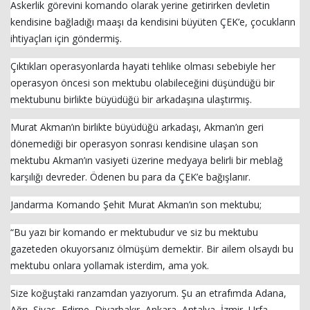
Askerlik görevini komando olarak yerine getirirken devletin
kendisine bağladığı maaşı da kendisini büyüten ÇEK’e, çocukların
ihtiyaçları için göndermiş.
Çıktıkları operasyonlarda hayati tehlike olması sebebiyle her
operasyon öncesi son mektubu olabileceğini düşündüğü bir
mektubunu birlikte büyüdüğü bir arkadaşına ulaştırmış.
Murat Akman’ın birlikte büyüdüğü arkadaşı, Akman’ın geri
Haberin Doğru Adresi.
dönemediği bir operasyon sonrası kendisine ulaşan son
mektubu Akman’ın vasiyeti üzerine medyaya belirli bir meblağ
karşılığı devreder. Ödenen bu para da ÇEK’e bağışlanır.
Jandarma Komando Şehit Murat Akman’ın son mektubu;
“Bu yazı bir komando er mektubudur ve siz bu mektubu
gazeteden okuyorsanız ölmüşüm demektir. Bir ailem olsaydı bu
mektubu onlara yollamak isterdim, ama yok.
Size koğuştaki ranzamdan yazıyorum. Şu an etrafımda Adana,
Ağrı, Sivas, Edirne, Diyarbakır, Ankara, Antalya, İzmir, Urfa,