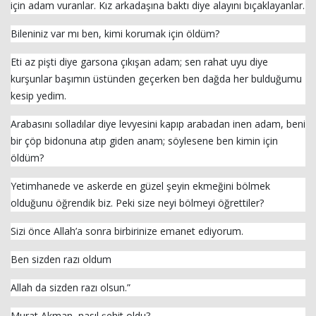
için adam vuranlar. Kız arkadaşına baktı diye alayını bıçaklayanlar.
Bileniniz var mı ben, kimi korumak için öldüm?
Eti az pişti diye garsona çıkışan adam; sen rahat uyu diye
kurşunlar başımın üstünden geçerken ben dağda her bulduğumu
kesip yedim.
Arabasını solladılar diye levyesini kapıp arabadan inen adam, beni
bir çöp bidonuna atıp giden anam; söylesene ben kimin için
öldüm?
Yetimhanede ve askerde en güzel şeyin ekmeğini bölmek
olduğunu öğrendik biz. Peki size neyi bölmeyi öğrettiler?
Sizi önce Allah’a sonra birbirinize emanet ediyorum.
Ben sizden razı oldum
Allah da sizden razı olsun.”
Murat Akman, nasıl şehit oldu?