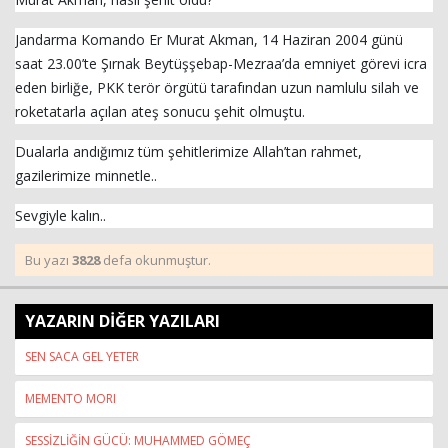
Jandarma Komando Er Murat Akman, 14 Haziran 2004 günü
saat 23.00’te Şırnak Beytüşşebap-Mezraa’da emniyet görevi icra
eden birliğe, PKK terör örgütü tarafından uzun namlulu silah ve
roketatarla açılan ateş sonucu şehit olmuştu.
Dualarla andığımız tüm şehitlerimize Allah’tan rahmet,
gazilerimize minnetle..
Sevgiyle kalın..
Bu yazı
3828
defa okunmuştur.
YAZARIN DİĞER YAZILARI
SEN SACA GEL YETER
MEMENTO MORI
SESSİZLİĞİN GÜCÜ: MUHAMMED GÖMEÇ