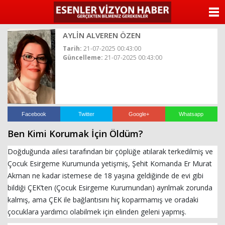
ANASAYFA
AYLİN ALVEREN ÖZEN
KATEGORİLER
Tarih:
21-07-2025 00:43:00
Güncelleme:
21-07-2025 00:43:00
YAZARLAR
ANKETLER
FOTO GALERİ
Facebook
Twitter
Google+
Whatsapp
Ben Kimi Korumak İçin Öldüm?
VİDEO GALERİ
Doğduğunda ailesi tarafından bir çöplüğe atılarak terkedilmiş ve
KÜNYE
Çocuk Esirgeme Kurumunda yetişmiş, Şehit Komanda Er Murat
Akman ne kadar istemese de 18 yaşına geldiğinde de evi gibi
İLETİŞİM
bildiği ÇEK’ten (Çocuk Esirgeme Kurumundan) ayrılmak zorunda
kalmış, ama ÇEK ile bağlantısını hiç koparmamış ve oradaki
çocuklara yardımcı olabilmek için elinden geleni yapmış.