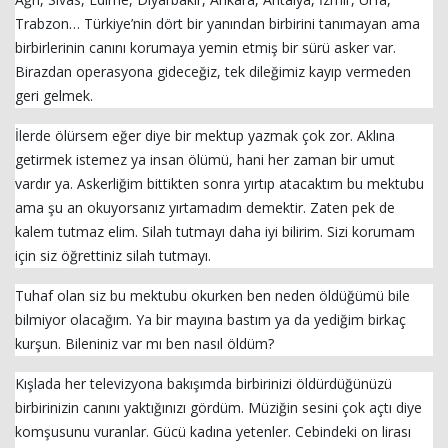
Trabzon… Türkiye’nin dört bir yanından birbirini tanımayan ama
birbirlerinin canını korumaya yemin etmiş bir sürü asker var.
Birazdan operasyona gideceğiz, tek dileğimiz kayıp vermeden
geri gelmek.
İlerde ölürsem eğer diye bir mektup yazmak çok zor. Aklına
getirmek istemez ya insan ölümü, hani her zaman bir umut
vardır ya. Askerliğim bittikten sonra yırtıp atacaktım bu mektubu
ama şu an okuyorsanız yırtamadım demektir. Zaten pek de
kalem tutmaz elim. Silah tutmayı daha iyi bilirim. Sizi korumam
için siz öğrettiniz silah tutmayı.
Tuhaf olan siz bu mektubu okurken ben neden öldüğümü bile
bilmiyor olacağım. Ya bir mayına bastım ya da yediğim birkaç
kurşun. Bileniniz var mı ben nasıl öldüm?
Kışlada her televizyona bakışımda birbirinizi öldürdüğünüzü
birbirinizin canını yaktığınızı gördüm. Müziğin sesini çok açtı diye
komşusunu vuranlar. Gücü kadına yetenler. Cebindeki on lirası