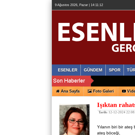
9 Ağustos 2026, Pazar | 14:11:12
ESENLER
GÜNDEM
SPOR
TÜR
Ana Sayfa
Foto Galeri
Vide
Işıktan rahat
Tarih:
12-12-2024 22:08
Yılanın biri bir at
ateş böceği,