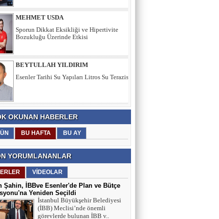
BEYTULLAH YILDIRIM
Esenler Tarihi Su Yapıları Litros Su Terazisi
HÜSEYİN YILMAZ
TEŞEKKÜRLER
K OKUNAN HABERLER
TARIK SEZAİ KARATEPE
İstanbul Sözleşmesi değil, 'Veda Hutbesi!
ÜN
BU HAFTA
BU AY
N YORUMLANANLAR
AYŞE GÜL ÖZER
ERLER
VİDEOLAR
Aklın Sustuğu Yerde, “Ş İ D D E T”
Konuşur!
 Şahin, İBBve Esenler'de Plan ve Bütçe
yonu'na Yeniden Seçildi
İstanbul Büyükşehir Belediyesi
(İBB) Meclisi’nde önemli
MUSTAFA KARACA
görevlerde bulunan İBB v..