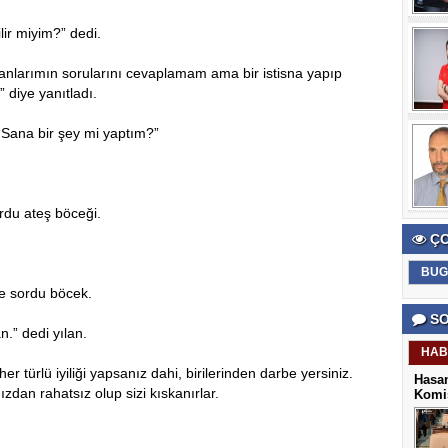
lir miyim?” dedi.
banlarımın sorularını cevaplamam ama bir istisna yapıp
 diye yanıtladı.
“Sana bir şey mi yaptım?”
ordu ateş böceği.
ÇO
BUG
ye sordu böcek.
SO
.” dedi yılan.
HAB
 türlü iyiliği yapsanız dahi, birilerinden darbe yersiniz.
Hasan
ızdan rahatsız olup sizi kıskanırlar.
Komis