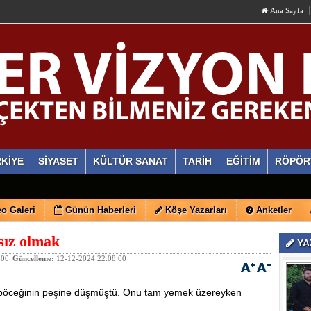
Ana Sayfa
KİYE
SİYASET
KÜLTÜR SANAT
TARİH
EĞİTİM
RÖPÖR
o Galeri
Günün Haberleri
Köşe Yazarları
Anketler
sız olmak
YA
:00
Güncelleme:
12-12-2024 22:08:00
eş böceğinin peşine düşmüştü. Onu tam yemek üzereyken