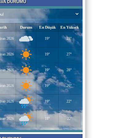
VA DURUMU
Bir Derviş
Kadın İstihdamı mı, Aileyi Bitirme Projesi
mi?
arih
Durum
En Düşük
En Yüksek
Tarık Sharabaty
iran 2026
19°
23°
Yapay Zeka ve İş Hayatındaki Değişimler
iran 2026
19°
27°
Esenlerin Ablası
iran 2026
19°
28°
BAŞARILI OLMANIN SIRLARI
iran 2026
19°
26°
Sümeyye KAYA
iran 2026
19°
22°
Miraç Gecesi
iran 2026
18°
22°
Muhammed Süleyman Çelebi
Hamburgun karanlık sokakları