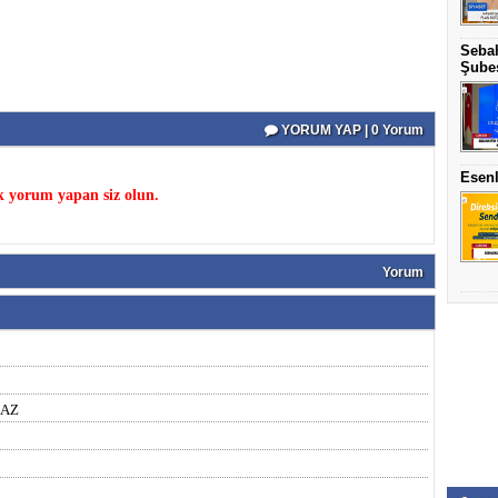
Sebah
Şubes
YORUM YAP | 0 Yorum
Esenl
k yorum yapan siz olun.
Yorum
MAZ