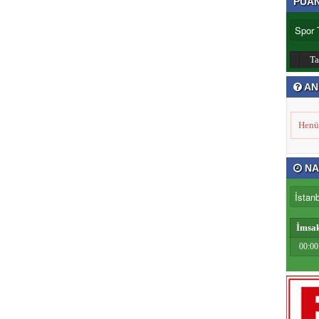
PUA
T
AN
Henü
NA
İmsa
00:00