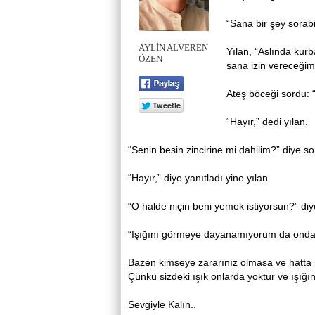
“Sana bir şey sorabi
AYLİN ALVEREN
Yılan, “Aslında kur
ÖZEN
sana izin vereceğim”
Ateş böceği sordu: 
“Hayır,” dedi yılan.
“Senin besin zincirine mi dahilim?” diye s
“Hayır,” diye yanıtladı yine yılan.
“O halde niçin beni yemek istiyorsun?” di
“Işığını görmeye dayanamıyorum da ondan
Bazen kimseye zararınız olmasa ve hatta her
Çünkü sizdeki ışık onlarda yoktur ve ışığın
Sevgiyle Kalın..