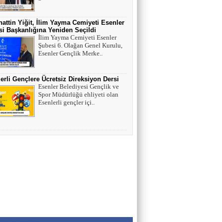
HAYVAN HAKLARI
attin Yiğit, İlim Yayma Cemiyeti Esenler
i Başkanlığına Yeniden Seçildi
İlim Yayma Cemiyeti Esenler
AV. SEDAT İLBEGİ
Şubesi 6. Olağan Genel Kurulu,
Esenler Gençlik Merke..
YENİ PARTİ (Seçilmişlerin Mahvına,
Statükonun Devamına…)
erli Gençlere Ücretsiz Direksiyon Dersi
Esenler Belediyesi Gençlik ve
HAMZA BALCI
Spor Müdürlüğü ehliyeti olan
Esenlerli gençler içi..
"DİRİ DİRİ TOPRAĞA GÖMÜLEN
KIZA,HANGİ GÜNAHTAN ÖTÜRÜ
ÖLDÜRÜLDÜĞÜ SORULDUĞU
ZAMAN..." (TEKVİR, 8-9)
Uğur Çoban
Hız, Strateji ve Heyecanın Buluştuğu Spor
Nedir? VOLEYBOL
Muhammed Bolat
Uzayın Derinliklerinde Bir Yaşam Arayışı